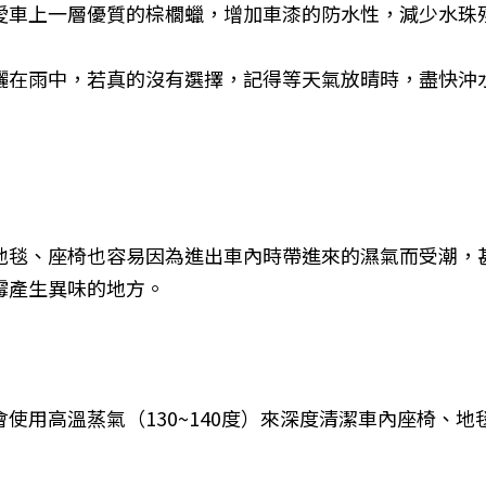
愛車上一層優質的棕櫚蠟，增加車漆的防水性，減少水珠
曬在雨中，若真的沒有選擇，記得等天氣放晴時，盡快沖
地毯、座椅也容易因為進出車內時帶進來的濕氣而受潮，
霉產生異味的地方。
使用高溫蒸氣（130~140度）來深度清潔車內座椅、