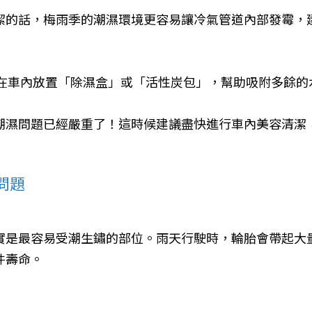
潔的話，梅雨季的潮濕環境更容易讓冷氣管道內部發霉，
是在車內放置「除濕盒」或「活性炭包」，幫助吸附多餘
潮濕問題已經嚴重了！這時候建議盡快進行車內美容清潔
問題
實是最容易受潮生鏽的部位。雨天行駛時，輪胎會帶起大
件壽命。