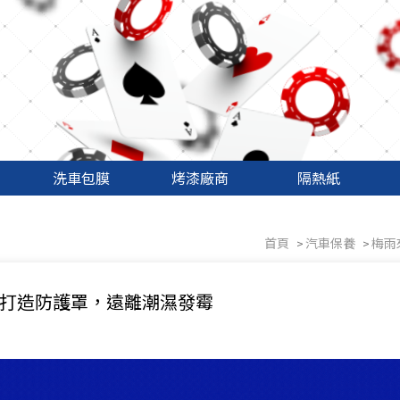
洗車包膜
烤漆廠商
隔熱紙
首頁
汽車保養
梅雨
打造防護罩，遠離潮濕發霉