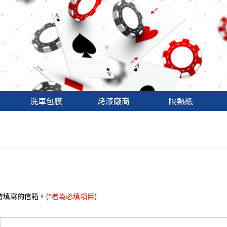
洗車包膜
烤漆廠商
隔熱紙
時填寫的信箱。
(*者為必填項目)